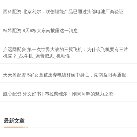
西科配资 北京利尔：联创锂能产品已通过头部电池厂商验证
楠希配资 8天6板大东南披露这一消息
启远网配资 第一次世界大战的三翼飞机：为什么飞机要有三片
机翼？_战斗机_索普威思_机动性
天天盈配资 5岁女童被废弃电线杆砸中身亡，湖南益阳再通报
航心配资 外文好书 | 布拉柴维尔：刚果河畔的魅力之都
最新文章