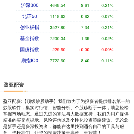
沪深300
4648.54
-9.61
-0.21%
北证50
1118.63
-0.82
-0.07%
创业板指
3527.80
-7.34
-0.21%
基金指数
7230.04
-1.39
-0.02%
国债指数
229.60
+0.00
0.00%
期指IC0
7722.60
-8.40
-0.11%
盈亚配资
盈亚配资:【顶级炒股助手】我们致力于为投资者提供排名第一的
炒股软件，集实时行情、智能分析、个股诊断于一体，助您轻松
掌握市场动态。通过先进的算法与大数据支持，我们为用户提供
精准的买卖点提示、风险评估以及个性化投资策略建议。无论您
是新手还是资深投资者，都能在这里找到适合自己的工具与服
务。选择我们，让您的投资决策更高效、更智慧！