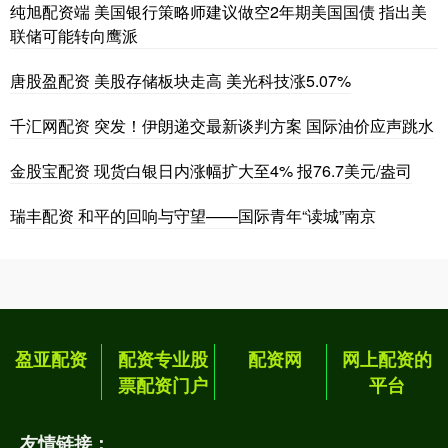
纯旭配资端 美国银行策略师建议做空2年期美国国债 指出美
联储可能转向鹰派
唐股盈配资 美股存储板块走高 美光科技涨5.07%
千汇网配资 突发！伊朗递交最新谈判方案 国际油价应声跳水
金股宝配资 现货白银日内涨幅扩大至4% 报76.7美元/盎司
瑞丰配资 和平的回响与守望——国际青年“读城”南京
盈亚配资
配资专业股
配资网
网上配资的
票配资门户
平台
友情链接：