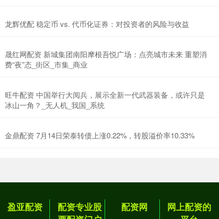
龙辉优配 稳定币 vs. 代币化证券：对投资者的风险与收益
晟红网配资 新城集团南阳摩根吾悦广场：点亮城市未来 重塑消
费“夜”态_街区_市集_商业
旺牛配资 中国举行大阅兵，展示全新一代武器装备，或许只是
冰山一角？_无人机_我国_系统
金鼎配资 7月14日荣泰转债上涨0.22%，转股溢价率10.33%
盈亚配资
配资专业股
配资网
网上配资的