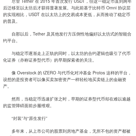
尽管 Tether 在 2015 年首次发行 USDT，但这一稳定币直到两年
后迁移至以太坊后才获得显著发展。与此前基于比特币 Omni 协议层
的实现相比，USDT 在以太坊上的交易成本更低，从而推动了稳定币
的普及。
自那以后，Tether 及其他发行方压倒性地偏好以太坊式的智能合
约平台。
与稳定币逐渐走上正轨的同时，以太坊的合约逻辑也吸引了代币
化证券（亦称证券型代币）的早期探索者的关注。
像 Overstock 的 tZERO 与代币化对冲基金 Protos 这样的平台，
设想的是投资者可以像买卖加密资产一样轻松地买卖链上的金融资
产。
然而，当稳定币迅速扩张之时，早期的证券型代币却在难以逾越
的监管障碍面前步履维艰。
“封装”与“原生发行”
多年来，从上市公司的股票到房地产基金，无所不包的资产都被