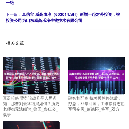
一绝
下一篇：
卓信宝 威高血净（603014.SH）新增一起对外投资，被
投资公司为山东威高乐净生物技术有限公司
相关文章
互盈策略 曹刿论战几乎人尽皆
融智和配资 抗美援朝停战后，
知，那曹刿最终结局如何？历史
彭总，邓华回国，由谁接替志愿
老师都无法细说_鲁国_鲁庄公_
军司令员_彭德怀_将军_双方
战争