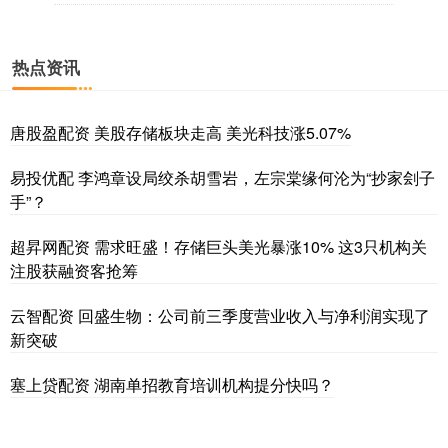
热点资讯
唐股盈配资 美股存储板块走高 美光科技涨5.07%
易投优配 李鸿章设局绞杀胡雪岩，左宗棠缘何沦为“抄家刽子
手”？
超昇网配资 需求旺盛！存储巨头美光暴涨10% 这3只机构关
注股获融资客抢筹
云智配资 回盛生物：公司前三季度营业收入与净利润实现了
新突破
塞上贷配资 湖南单招教育培训机构提分快吗？