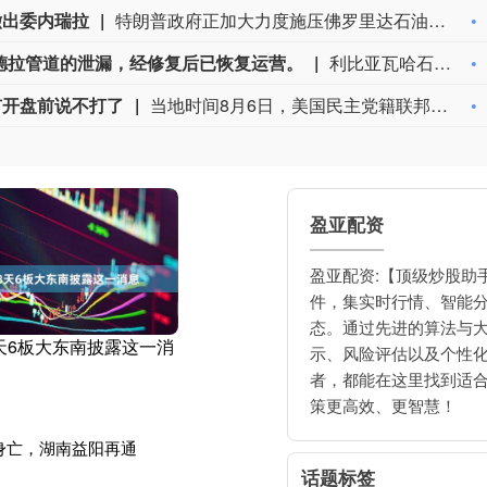
撤出委内瑞拉
特朗普政府正加大力度施压佛罗里达石油大亨、共和党捐赠人哈里·萨金特三世，要求其从委内瑞拉撤资。美国财政部周五冻结了萨金特旗下一家离岸公司的资产，该公司参与委内瑞拉石油开采业务。消息人士称，与此同时，财政部出具许可文件，准许他处置退出该企业的相关权益。美国财政部外国资产控制办公室对萨金特的蓝浪地产有限公司实施处罚，该公司目前按遭制裁状态开展业务。
德拉管道的泄漏，经修复后已恢复运营。
利比亚瓦哈石油公司称已控制扎库特-锡德拉管道的泄漏，经修复后已恢复运营。
市开盘前说不打了
当地时间8月6日，美国民主党籍联邦参议员克里斯·墨菲表示，总统特朗普通常会在周日晚上或周一早上，也就是股市开盘前，宣布美伊战事即将结束。但战火已持续了六个月。（澎湃）
盈亚配资
盈亚配资:【顶级炒股助
件，集实时行情、智能
态。通过先进的算法与
8天6板大东南披露这一消
示、风险评估以及个性
者，都能在这里找到适
策更高效、更智慧！
身亡，湖南益阳再通
话题标签