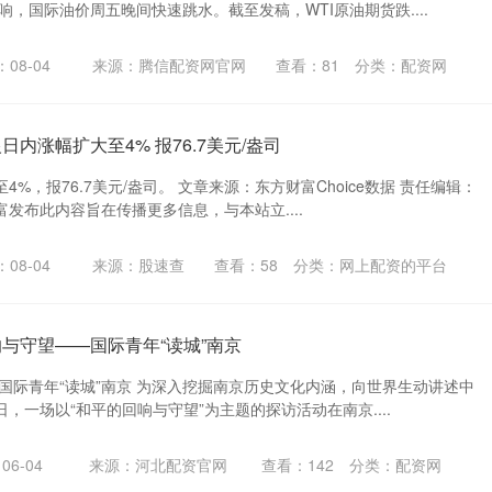
响，国际油价周五晚间快速跳水。截至发稿，WTI原油期货跌....
08-04
来源：腾信配资网官网
查看：
81
分类：
配资网
日内涨幅扩大至4% 报76.7美元/盎司
%，报76.7美元/盎司。 文章来源：东方财富Choice数据 责任编辑：
富发布此内容旨在传播更多信息，与本站立....
08-04
来源：股速查
查看：
58
分类：
网上配资的平台
响与守望——国际青年“读城”南京
国际青年“读城”南京 为深入挖掘南京历史文化内涵，向世界生动讲述中
，一场以“和平的回响与守望”为主题的探访活动在南京....
6-04
来源：河北配资官网
查看：
142
分类：
配资网