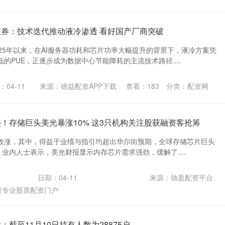
证券：技术迭代推动液冷渗透 看好国产厂商突破
25年以来，在AI服务器功耗和芯片功率大幅提升的背景下，液冷方案凭
的PUE，正逐步成为数据中心节能降耗的主流技术路径....
：04-11
来源：德益配资APP下载
查看：
183
分类：
配资网
盛！存储巨头美光暴涨10% 这3只机构关注股获融资客抢筹
收涨，其中，得益于业绩与指引均超出华尔街预期，全球存储芯片巨头
。 业内人士表示，美光财报显示内存芯片需求强劲，缓解了....
日期：04-11
来源：驰盈配资平台
资专业股票配资门户
：截至11月10日持有人数为28875户