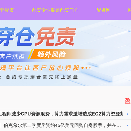
亚配资
配资专业股票配资门户
配资网
盈
市场资讯：亚马逊云科技（AWS）要求工程师减少CPU资源浪费，算力需求激增造成EC2算力资源紧张。部分工程师申请服务器，过去数小时即可到位，如今需要等待数日。
伯克希尔第二季度斥资约45亿美元回购自身股票，并在期内买入近200亿美元股票，显示首席执行官阿贝尔正将公司庞大的现金储备更多投入市场。 伯克希尔第一季度开始回购股票，为一年多来的首次。阿贝尔今年早些时候表示，公司重新启动回购，是因为管理层认为股票的“内在价值”高于其市场价格。 CFRA Research分析师Cathy Seifert表示：“投资者会受到回购举措的鼓舞。这也是Greg接掌公司并彰显其主导地位的一种方式。” 此次股票回购为股东带来了自2021年以来规模最大的季度资本回报。伯克希尔第二季度现金储备降至3655亿美元，低于前一季度的约3970亿美元。