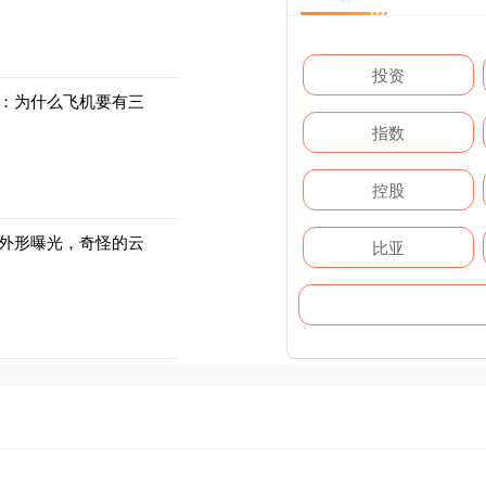
投资
机：为什么飞机要有三
指数
控股
机外形曝光，奇怪的云
比亚