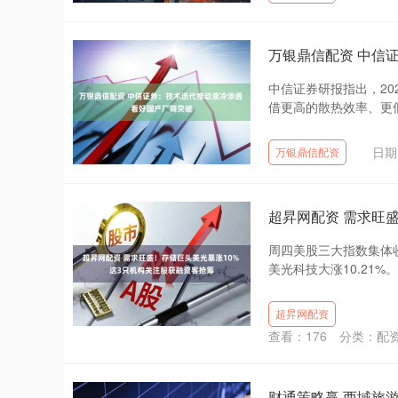
万银鼎信配资 中信
中信证券研报指出，20
借更高的散热效率、更低
日期
万银鼎信配资
超昇网配资 需求旺
周四美股三大指数集体
美光科技大涨10.21%
超昇网配资
查看：
176
分类：
配
财通策略赢 西域旅游