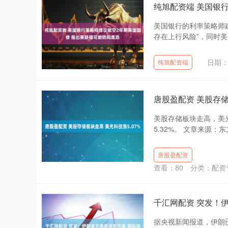
纯旭配资端 美国银
美国银行的利率策略师
存在上行风险”，同时美
日期：0
纯旭配资端
唐股盈配资 美股存储
美股存储板块走高，美光科
5.32%。 文章来源：东方
唐股盈配资
查看：
80
分类：
配资
千汇网配资 突发！
据央视新闻报道，伊朗