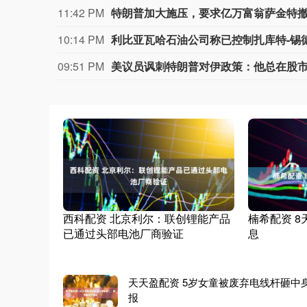
11:42 PM
特朗普加大施压，要求亿万富翁萨金特
10:14 PM
利比亚瓦哈石油公司称已控制扎库特-锡
09:51 PM
美议员讽刺特朗普对伊政策：他总在股
西科配资 北京利尔：联创锂能产品
楠希配资 
已通过头部电池厂商验证
息
天天盈配资 5岁女童被废弃电线杆砸中
报