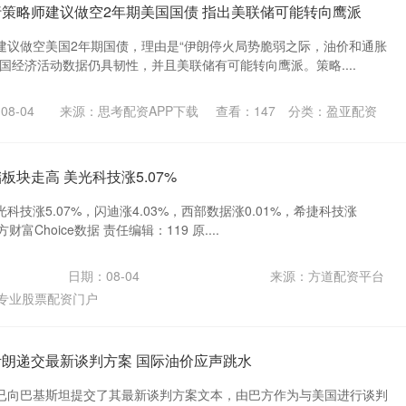
行策略师建议做空2年期美国国债 指出美联储可能转向鹰派
建议做空美国2年期国债，理由是“伊朗停火局势脆弱之际，油价和通胀
国经济活动数据仍具韧性，并且美联储有可能转向鹰派。策略....
8-04
来源：思考配资APP下载
查看：
147
分类：
盈亚配资
板块走高 美光科技涨5.07%
技涨5.07%，闪迪涨4.03%，西部数据涨0.01%，希捷科技涨
财富Choice数据 责任编辑：119 原....
日期：08-04
来源：方道配资平台
专业股票配资门户
伊朗递交最新谈判方案 国际油价应声跳水
已向巴基斯坦提交了其最新谈判方案文本，由巴方作为与美国进行谈判