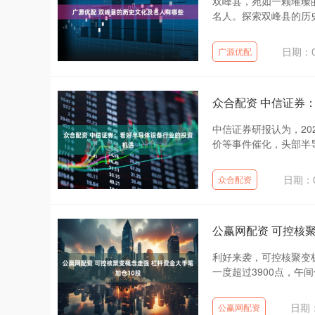
双峰县，宛如一颗璀璨
名人。探索双峰县的历史
日期：0
广源优配
众合配资 中信证券
中信证券研报认为，2
价等事件催化，头部半导
日期：0
众合配资
公赢网配资 可控核
利好来袭，可控核聚变板
一度超过3900点，午间休
日期：
公赢网配资