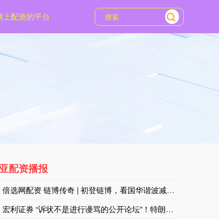
网上配资的平台
亚配资播报
市场资讯：亚马逊云科技（AWS）要求工程师减少CPU资源浪
倍选网配资 链博传奇 | 初登链博，看国华谐波减速器“突破技
宏利证券 “诉状不是进行谩骂的公开论坛”！特朗普诉《纽约时报