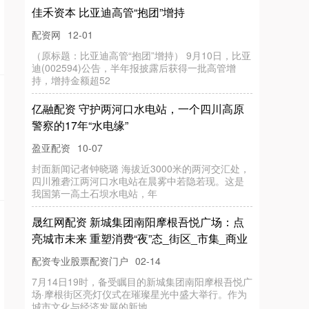
佳禾资本 比亚迪高管“抱团”增持
配资网
12-01
（原标题：比亚迪高管“抱团”增持） 9月10日，比亚
迪(002594)公告，半年报披露后获得一批高管增
持，增持金额超52
亿融配资 守护两河口水电站，一个四川高原
警察的17年“水电缘”
盈亚配资
10-07
封面新闻记者钟晓璐 海拔近3000米的两河交汇处，
四川雅砻江两河口水电站在晨雾中若隐若现。这是
我国第一高土石坝水电站，年
晟红网配资 新城集团南阳摩根吾悦广场：点
亮城市未来 重塑消费“夜”态_街区_市集_商业
配资专业股票配资门户
02-14
7月14日19时，备受瞩目的新城集团南阳摩根吾悦广
场·摩根街区亮灯仪式在璀璨星光中盛大举行。作为
城市文化与经济发展的新地