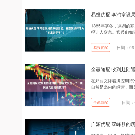
易投优配 李鸿章设
1885年寒冬，凛冽
得让人窒息。官兵们如狼
日期：06-
易投优配
全赢随配 收到赴陆
在郑丽文怀着满腔期待
自然是岛内的绿营，而另
日期：0
全赢随配
广源优配 双峰县的