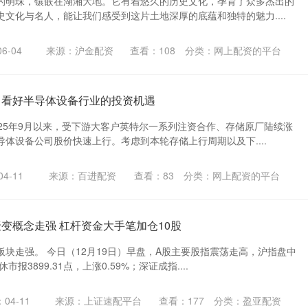
的明珠，镶嵌在湖湘大地。它有着悠久的历史文化，孕育了众多杰出的
文化与名人，能让我们感受到这片土地深厚的底蕴和独特的魅力....
6-04
来源：沪金配资
查看：
108
分类：
网上配资的平台
：看好半导体设备行业的投资机遇
025年9月以来，受下游大客户英特尔一系列注资合作、存储原厂陆续涨
体设备公司股价快速上行。考虑到本轮存储上行周期以及下....
4-11
来源：百进配资
查看：
83
分类：
网上配资的平台
聚变概念走强 杠杆资金大手笔加仓10股
块走强。 今日（12月19日）早盘，A股主要股指震荡走高，沪指盘中
市报3899.31点，上涨0.59%；深证成指....
04-11
来源：上证速配平台
查看：
177
分类：
盈亚配资