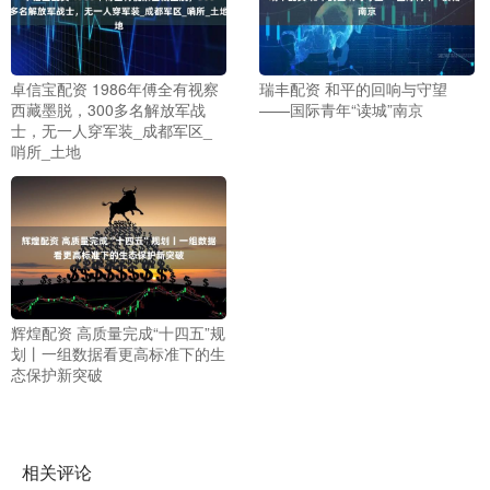
卓信宝配资 1986年傅全有视察
瑞丰配资 和平的回响与守望
西藏墨脱，300多名解放军战
——国际青年“读城”南京
士，无一人穿军装_成都军区_
哨所_土地
辉煌配资 高质量完成“十四五”规
划丨一组数据看更高标准下的生
态保护新突破
相关评论