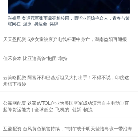
兴盛网 奥运冠军张雨霏亮相校园，晒毕业照惊艳众人，青春与荣
耀同在_游泳_奥运会_奖牌
天天盈配资 5岁女童被废弃电线杆砸中身亡，湖南益阳再通报
佳禾资本 比亚迪高管“抱团”增持
云策略配资 阿富汗和巴基斯坦又大打出手！不得不说，印度这
步棋下得妙
公赢网配资 这家eVTOL企业为美国空军成功演示自主电动垂直
起降货运能力 | 全球低空_飞机的_创新_物流
互盈配资 台风黄色预警持续，“韦帕”或于明天登陆粤琼一带沿海