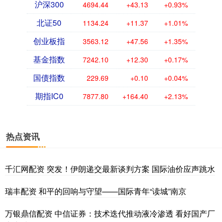
沪深300
4694.44
+43.13
+0.93%
北证50
1134.24
+11.37
+1.01%
创业板指
3563.12
+47.56
+1.35%
基金指数
7242.10
+12.30
+0.17%
国债指数
229.69
+0.10
+0.04%
期指IC0
7877.80
+164.40
+2.13%
热点资讯
千汇网配资 突发！伊朗递交最新谈判方案 国际油价应声跳水
瑞丰配资 和平的回响与守望——国际青年“读城”南京
万银鼎信配资 中信证券：技术迭代推动液冷渗透 看好国产厂