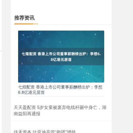
推荐资讯
七煌配资 香港上市公司董事薪酬榜出炉：李想
6.8亿港元居首
天天盈配资 5岁女童被废弃电线杆砸中身亡，湖
南益阳再通报
佳禾资本 比亚迪高管“抱团”增持