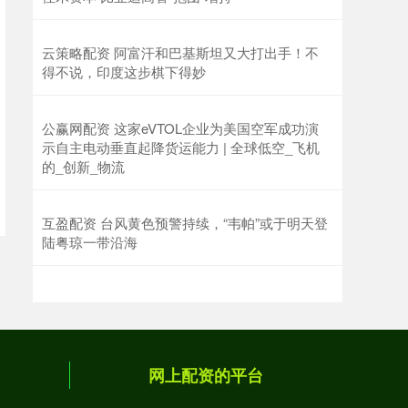
云策略配资 阿富汗和巴基斯坦又大打出手！不
得不说，印度这步棋下得妙
公赢网配资 这家eVTOL企业为美国空军成功演
示自主电动垂直起降货运能力 | 全球低空_飞机
的_创新_物流
互盈配资 台风黄色预警持续，“韦帕”或于明天登
陆粤琼一带沿海
网上配资的平台