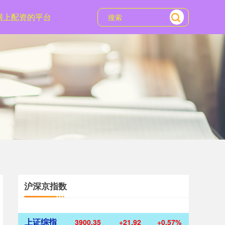
网上配资的平台
沪深京指数
上证综指
3900.35
+21.92
+0.57%