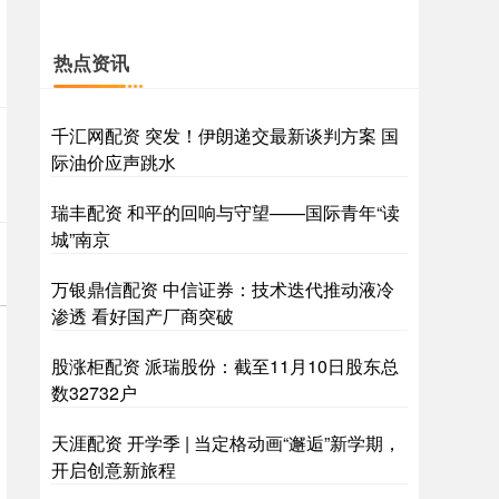
热点资讯
千汇网配资 突发！伊朗递交最新谈判方案 国
际油价应声跳水
瑞丰配资 和平的回响与守望——国际青年“读
城”南京
万银鼎信配资 中信证券：技术迭代推动液冷
渗透 看好国产厂商突破
股涨柜配资 派瑞股份：截至11月10日股东总
数32732户
天涯配资 开学季 | 当定格动画“邂逅”新学期，
开启创意新旅程