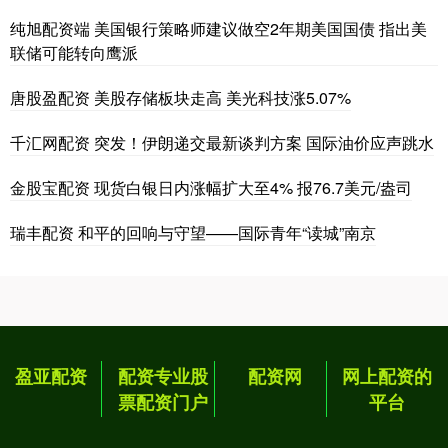
纯旭配资端 美国银行策略师建议做空2年期美国国债 指出美
联储可能转向鹰派
唐股盈配资 美股存储板块走高 美光科技涨5.07%
千汇网配资 突发！伊朗递交最新谈判方案 国际油价应声跳水
金股宝配资 现货白银日内涨幅扩大至4% 报76.7美元/盎司
瑞丰配资 和平的回响与守望——国际青年“读城”南京
盈亚配资
配资专业股
配资网
网上配资的
票配资门户
平台