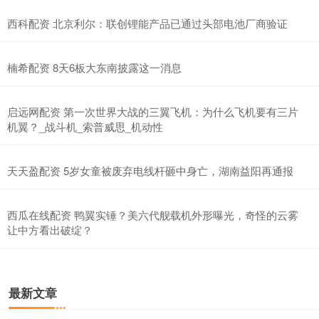
西科配资 北京利尔：联创锂能产品已通过头部电池厂商验证
楠希配资 8天6板大东南披露这一消息
启远网配资 第一次世界大战的三翼飞机：为什么飞机要有三片
机翼？_战斗机_索普威思_机动性
天天盈配资 5岁女童被废弃电线杆砸中身亡，湖南益阳再通报
西瓜在线配资 鸭翼实锤？美六代舰载机外形曝光，奇怪的云雾
让中方看出破绽？
最新文章